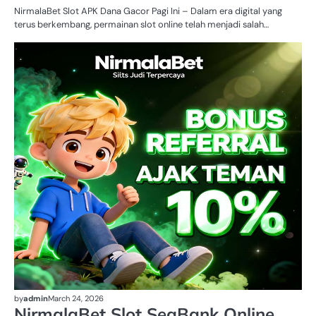
NirmalaBet Slot APK Dana Gacor Pagi Ini – Dalam era digital yang
terus berkembang, permainan slot online telah menjadi salah…
NI
NI
NI
SL
SL
PR
PL
by
admin
March 24, 2026
NirmalaBet Slot SeaBank Online