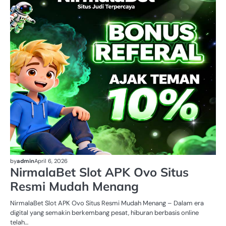
NI
SL
SL
PR
PL
by
admin
April 6, 2026
NirmalaBet Slot APK Ovo Situs
Resmi Mudah Menang
NirmalaBet Slot APK Ovo Situs Resmi Mudah Menang – Dalam era
digital yang semakin berkembang pesat, hiburan berbasis online
telah…