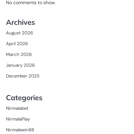
No comments to show.
Archives
August 2026
April 2026
March 2026
January 2026
December 2025
Categories
Nirmalabet
NirmalaPlay
Nirmalawin88