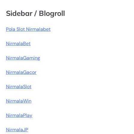
pagination
Sidebar / Blogroll
Pola Slot Nirmalabet
NirmalaBet
NirmalaGaming
NirmalaGacor
NirmalaSlot
NirmalaWin
NirmalaPlay
NirmalaJP