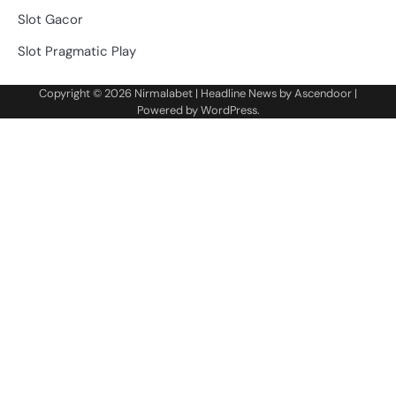
Slot Gacor
Slot Pragmatic Play
Copyright © 2026
Nirmalabet
| Headline News by
Ascendoor
|
Powered by
WordPress
.