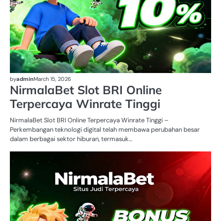
by
admin
March 15, 2026
NirmalaBet Slot BRI Online
Terpercaya Winrate Tinggi
NirmalaBet Slot BRI Online Terpercaya Winrate Tinggi –
Perkembangan teknologi digital telah membawa perubahan besar
dalam berbagai sektor hiburan, termasuk…
NI
NI
NI
SL
SL
PR
PL