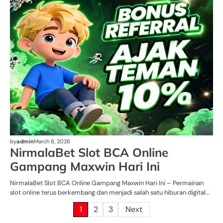
SL
PR
PL
by
admin
March 8, 2026
NirmalaBet Slot BCA Online
Gampang Maxwin Hari Ini
NirmalaBet Slot BCA Online Gampang Maxwin Hari Ini – Permainan
slot online terus berkembang dan menjadi salah satu hiburan digital…
Posts
1
2
3
Next