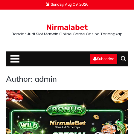
Skip
Sunday, Aug 09, 2026
to
content
Nirmalabet
Bandar Judi Slot Maxwin Online Game Casino Terlengkap
Subscribe
Author:
admin
NI
NI
NI
SL
SL
PR
PL